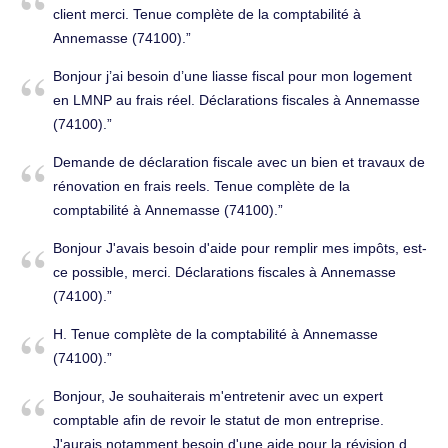
client merci. Tenue complète de la comptabilité à
liés à la gestion comptable et sociale Nous restons à votre
Annemasse (74100).
disposition pour vous transmettre toutes les informations
nécessaires (volume d’opérations, outils utilisés, etc.) afin
Bonjour j’ai besoin d’une liasse fiscal pour mon logement
d’établir votre proposition. Dans l’attente de votre retour, je
en LMNP au frais réel. Déclarations fiscales à Annemasse
vous remercie par avance pour votre devis et reste
(74100).
disponible pour tout échange complémentaire.
Demande de déclaration fiscale avec un bien et travaux de
Cordialement, Tenue complète de la comptabilité à
rénovation en frais reels. Tenue complète de la
Annemasse (74100).
comptabilité à Annemasse (74100).
Bonjour J'avais besoin d'aide pour remplir mes impôts, est-
ce possible, merci. Déclarations fiscales à Annemasse
(74100).
H. Tenue complète de la comptabilité à Annemasse
(74100).
Bonjour, Je souhaiterais m'entretenir avec un expert
comptable afin de revoir le statut de mon entreprise.
J'aurais notamment besoin d'une aide pour la révision des