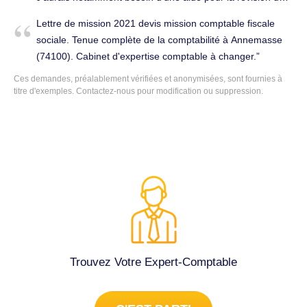
factures internationales déjà envoyées, d'un plan de
Lettre de mission 2021 devis mission comptable fiscale
développement une fois le seuil de TVA franchi et de
sociale. Tenue complète de la comptabilité à Annemasse
réponses liées à des questions administratives. Je vous
(74100). Cabinet d'expertise comptable à changer.
remercie par avance de votre réponse, Cordialement.
Ces demandes, préalablement vérifiées et anonymisées, sont fournies à
Conseils (juridique, fiscal, social...) à Annemasse (74100).
titre d'exemples. Contactez-nous pour modification ou suppression.
Trouvez Votre Expert-Comptable