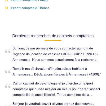
Expert comptable Thônes
Dernières recherches de cabinets comptables
Bonjour, Je me permets de vous contacter au nom de
l’agence de location de véhicules ADA / CRIB SERVICES
Annemasse. Nous sommes actuellement à la recherche
d’un nouveau cabinet comptable afin d’optimiser notre
Remplir ma déclaration d'impôts,suisse habitant à
organisation et nos coûts. Notre entreprise se compose de
Annemasse... Déclarations fiscales à Annemasse (74100).
: -1 salariée en CDI (statut RQTH) -1 apprenti Nous
souhaiterions obtenir un devis détaillé pour les prestations
J'ai un cabinet de psychologie et je cherche un expert
suivantes : Tenue comptable complète Déclarations
comptable qui puisse m'aider au mieux pour gérer l'aspect
fiscales Gestion sociale : fiches de paie, déclarations
comptabilité et aussi fiscalité. Tenue complète de la
sociales, DSN, suivi du personnel Établissement du bilan et
comptabilité à Annemasse (74100).
Bonjour je voudrais savoir ci vous prenez des nouveau
des liasses fiscales Accompagnement et conseils courants