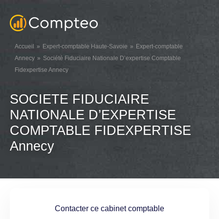
Accueil
Expert-comptable Haute-Savoie
Expert-comptable
Annecy
Société Fiduciaire Nationale D’expertise Comptable
Fidexpertise Annecy
SOCIETE FIDUCIAIRE
NATIONALE D’EXPERTISE
COMPTABLE FIDEXPERTISE
Annecy
Contacter ce cabinet comptable