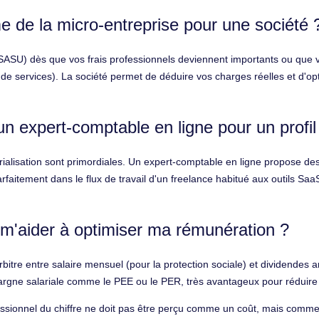
ime de la micro-entreprise pour une société 
u SASU) dès que vos frais professionnels deviennent importants ou que
s de services). La société permet de déduire vos charges réelles et d'opt
n expert-comptable en ligne pour un profil
térialisation sont primordiales. Un expert-comptable en ligne propose de
rfaitement dans le flux de travail d'un freelance habitué aux outils Saa
 m'aider à optimiser ma rémunération ?
arbitre entre salaire mensuel (pour la protection sociale) et dividendes an
argne salariale comme le PEE ou le PER, très avantageux pour réduire 
sionnel du chiffre ne doit pas être perçu comme un coût, mais comme 