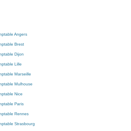
ptable Angers
ptable Brest
ptable Dijon
ptable Lille
ptable Marseille
ptable Mulhouse
ptable Nice
ptable Paris
ptable Rennes
ptable Strasbourg