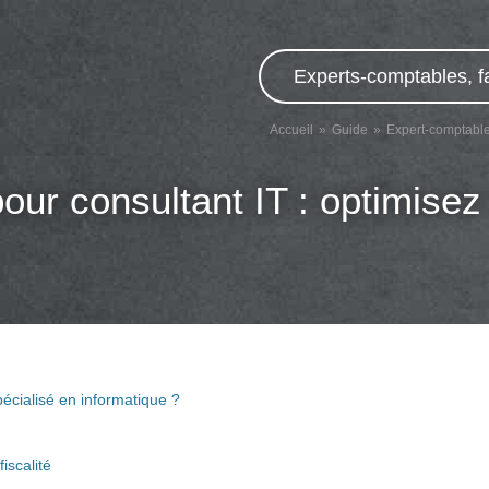
Experts-comptables, f
Accueil
Guide
Expert-comptable 
ur consultant IT : optimisez 
écialisé en informatique ?
iscalité