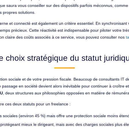
ue saura vous conseiller sur des dispositifs parfois méconnus, comme 
s propres solutions.
ne et connecté est également un critère essentiel. En synchronisant v
mps précieux. Cette réactivité est indispensable pour piloter votre tré
ion claire des coûts associés à ce service, vous pouvez consulter nos
t
e choix stratégique du statut juridiq
ction sociale et de votre pression fiscale. Beaucoup de consultants IT 
e passage en société devient alors inévitable pour continuer à croître e
SU
, deux structures aux philosophies opposées en matière de rémunéra
ntre ces deux statuts pour un freelance :
 sociales (environ 45 %) mais offre une protection sociale moins éten
, protégeant mieux le dirigeant, mais avec des charges sociales plus él