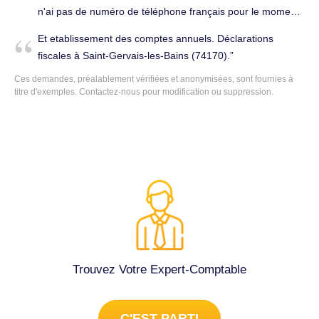
n'ai pas de numéro de téléphone français pour le moment.
Je voudrais établir une entreprise pour continuer mon
Et etablissement des comptes annuels. Déclarations
activité de conseil en informatique. A titre particulier j'ai
fiscales à Saint-Gervais-les-Bains (74170).
également besoin d'aide pour mes déclarations fiscales.
Ces demandes, préalablement vérifiées et anonymisées, sont fournies à
Cordialement. Conseils (juridique, fiscal, social...) à Saint-
titre d'exemples. Contactez-nous pour modification ou suppression.
Gervais-les-Bains (74170).
Trouvez Votre Expert-Comptable
C'EST PARTI