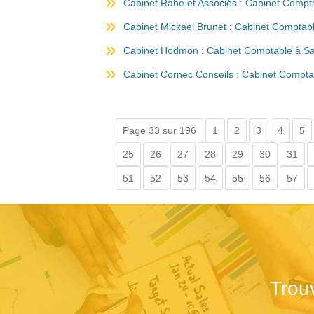
Cabinet Rabe et Associés : Cabinet Compta
Cabinet Mickael Brunet : Cabinet Comptabl
Cabinet Hodmon : Cabinet Comptable à Sa
Cabinet Cornec Conseils : Cabinet Comptab
Page 33 sur 196
1
2
3
4
5
25
26
27
28
29
30
31
51
52
53
54
55
56
57
Trou