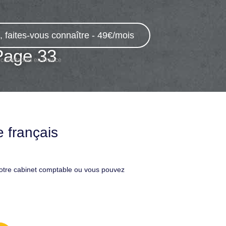
 faites-vous connaître - 49€/mois
Page 33
 comptables en France
 français
votre cabinet comptable ou vous pouvez