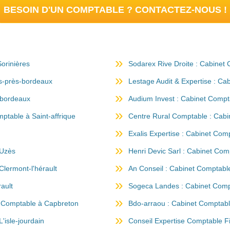
BESOIN D'UN COMPTABLE ? CONTACTEZ-NOUS !
orinières
Sodarex Rive Droite : Cabinet
es-près-bordeaux
Lestage Audit & Expertise : Ca
-bordeaux
Audium Invest : Cabinet Compt
ptable à Saint-affrique
Centre Rural Comptable : Cabin
Exalis Expertise : Cabinet Com
 Uzès
Henri Devic Sarl : Cabinet Com
Clermont-l'hérault
An Conseil : Cabinet Comptable
ault
Sogeca Landes : Cabinet Comp
et Comptable à Capbreton
Bdo-arraou : Cabinet Comptab
isle-jourdain
Conseil Expertise Comptable F