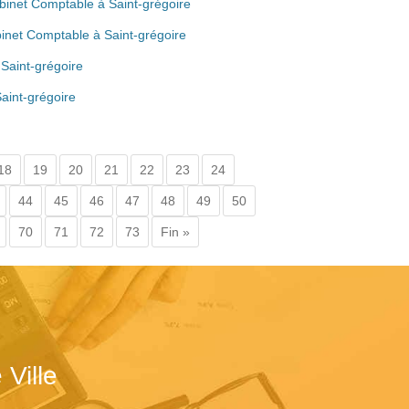
abinet Comptable à Saint-grégoire
inet Comptable à Saint-grégoire
Saint-grégoire
aint-grégoire
18
19
20
21
22
23
24
44
45
46
47
48
49
50
70
71
72
73
Fin »
Ville