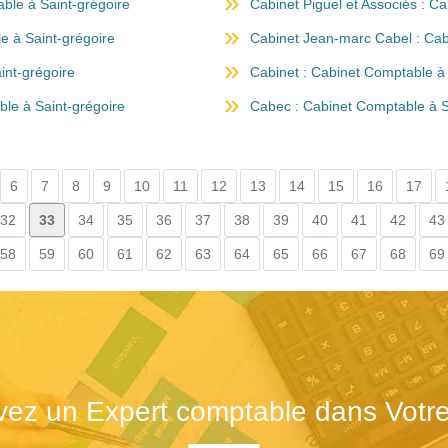
ble à Saint-grégoire
Cabinet Piguel et Associés : C
e à Saint-grégoire
Cabinet Jean-marc Cabel : Cab
int-grégoire
Cabinet : Cabinet Comptable à 
le à Saint-grégoire
Cabec : Cabinet Comptable à S
6
7
8
9
10
11
12
13
14
15
16
17
32
33
34
35
36
37
38
39
40
41
42
43
58
59
60
61
62
63
64
65
66
67
68
69
vez un Expert comptable dans Votre 