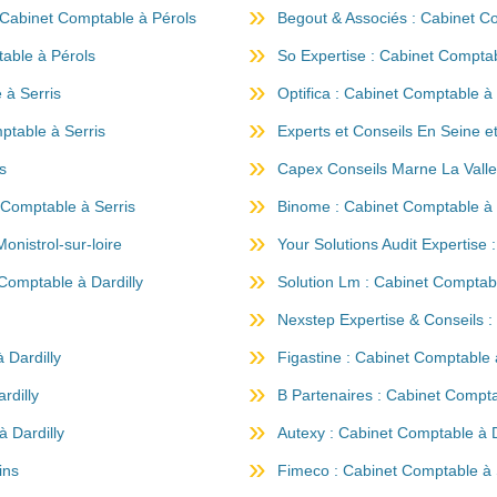
Cabinet Comptable à Pérols
Begout & Associés : Cabinet C
able à Pérols
So Expertise : Cabinet Comptab
 à Serris
Optifica : Cabinet Comptable à 
mptable à Serris
Experts et Conseils En Seine e
s
Capex Conseils Marne La Valle
Comptable à Serris
Binome : Cabinet Comptable à 
nistrol-sur-loire
Your Solutions Audit Expertise 
Comptable à Dardilly
Solution Lm : Cabinet Comptabl
Nexstep Expertise & Conseils :
 Dardilly
Figastine : Cabinet Comptable à
rdilly
B Partenaires : Cabinet Compta
à Dardilly
Autexy : Cabinet Comptable à D
ins
Fimeco : Cabinet Comptable à 