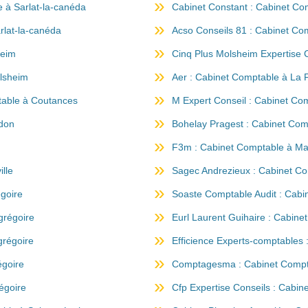
e à Sarlat-la-canéda
Cabinet Constant : Cabinet Co
rlat-la-canéda
Acso Conseils 81 : Cabinet Com
heim
Cinq Plus Molsheim Expertise
lsheim
Aer : Cabinet Comptable à La 
table à Coutances
M Expert Conseil : Cabinet Co
edon
Bohelay Pragest : Cabinet Co
F3m : Cabinet Comptable à Max
lle
Sagec Andrezieux : Cabinet C
égoire
Soaste Comptable Audit : Cabi
grégoire
Eurl Laurent Guihaire : Cabine
grégoire
Efficience Experts-comptables 
égoire
Comptagesma : Cabinet Compta
égoire
Cfp Expertise Conseils : Cabin