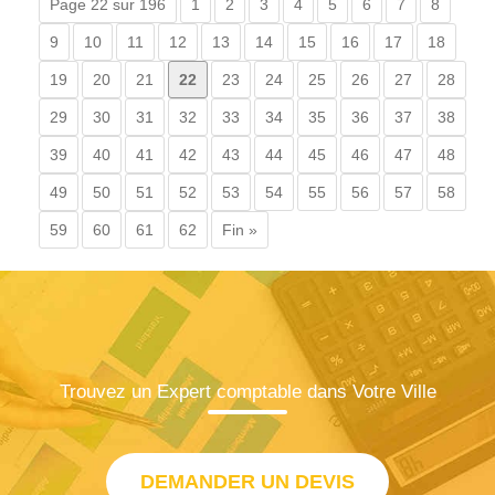
Page 22 sur 196
1
2
3
4
5
6
7
8
9
10
11
12
13
14
15
16
17
18
19
20
21
22
23
24
25
26
27
28
29
30
31
32
33
34
35
36
37
38
39
40
41
42
43
44
45
46
47
48
49
50
51
52
53
54
55
56
57
58
59
60
61
62
Fin »
Trouvez un Expert comptable dans Votre Ville
DEMANDER UN DEVIS