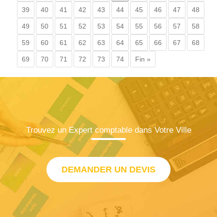
39
40
41
42
43
44
45
46
47
48
49
50
51
52
53
54
55
56
57
58
59
60
61
62
63
64
65
66
67
68
69
70
71
72
73
74
Fin »
Trouvez un Expert comptable dans Votre Ville
DEMANDER UN DEVIS