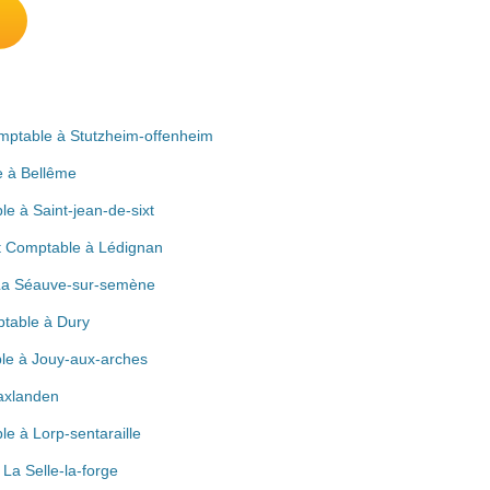
omptable à Stutzheim-offenheim
e à Bellême
le à Saint-jean-de-sixt
t Comptable à Lédignan
 La Séauve-sur-semène
ptable à Dury
le à Jouy-aux-arches
axlanden
le à Lorp-sentaraille
La Selle-la-forge