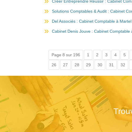
Créer Entreprendre Réussir : Cabinet Co
Solutions Comptables & Audit : Cabinet C
Del Associés : Cabinet Comptable à Martel
Cabinet Denis Jouve : Cabinet Comptable
Page 8 sur 196
1
2
3
4
5
26
27
28
29
30
31
32
Trou