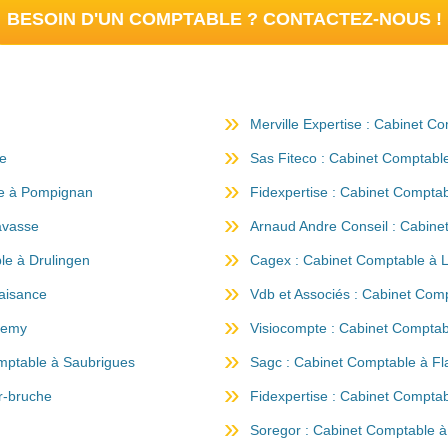
BESOIN D'UN COMPTABLE ? CONTACTEZ-NOUS !
Merville Expertise : Cabinet C
me
Sas Fiteco : Cabinet Comptabl
le à Pompignan
Fidexpertise : Cabinet Comptab
avasse
Arnaud Andre Conseil : Cabine
e à Drulingen
Cagex : Cabinet Comptable à
laisance
Vdb et Associés : Cabinet Com
remy
Visiocompte : Cabinet Comptab
omptable à Saubrigues
Sagc : Cabinet Comptable à Fl
r-bruche
Fidexpertise : Cabinet Comptab
Soregor : Cabinet Comptable à 