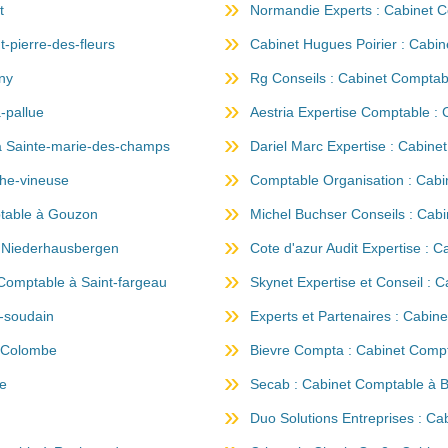
t
Normandie Experts : Cabinet Co
-pierre-des-fleurs
Cabinet Hugues Poirier : Cabin
ny
Rg Conseils : Cabinet Comptab
-pallue
Aestria Expertise Comptable :
 à Sainte-marie-des-champs
Dariel Marc Expertise : Cabine
che-vineuse
Comptable Organisation : Cab
ptable à Gouzon
Michel Buchser Conseils : Cab
à Niederhausbergen
Cote d'azur Audit Expertise : 
Comptable à Saint-fargeau
Skynet Expertise et Conseil : C
e-soudain
Experts et Partenaires : Cabin
à Colombe
Bievre Compta : Cabinet Comp
ne
Secab : Cabinet Comptable à B
Duo Solutions Entreprises : C