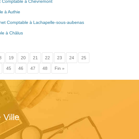
et Comptable à Chèvremont
e à Authie
inet Comptable à Lachapelle-sous-aubenas
ble à Châlus
8
19
20
21
22
23
24
25
45
46
47
48
Fin »
Ville