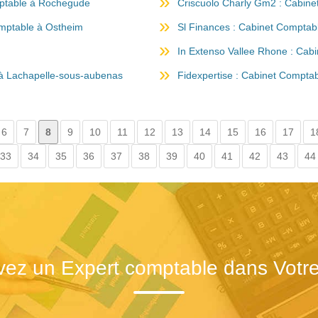
mptable à Rochegude
Criscuolo Charly Gm2 : Cabin
omptable à Ostheim
Sl Finances : Cabinet Comptabl
In Extenso Vallee Rhone : Cab
 à Lachapelle-sous-aubenas
Fidexpertise : Cabinet Compta
6
7
8
9
10
11
12
13
14
15
16
17
1
33
34
35
36
37
38
39
40
41
42
43
44
vez un Expert comptable dans Votre 