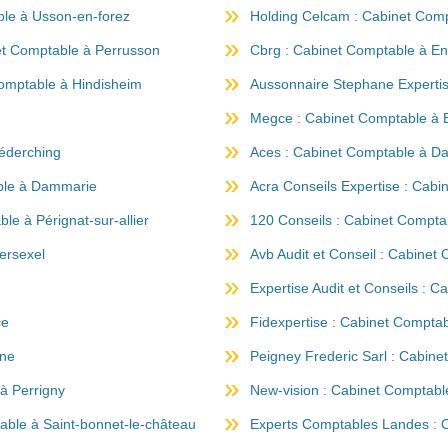
ble à Usson-en-forez
Holding Celcam : Cabinet Com
net Comptable à Perrusson
Cbrg : Cabinet Comptable à En
omptable à Hindisheim
Aussonnaire Stephane Expertise
Megce : Cabinet Comptable à 
réderching
Aces : Cabinet Comptable à D
able à Dammarie
Acra Conseils Expertise : Cab
le à Pérignat-sur-allier
120 Conseils : Cabinet Compta
ersexel
Avb Audit et Conseil : Cabinet
Expertise Audit et Conseils : C
ce
Fidexpertise : Cabinet Comptab
ane
Peigney Frederic Sarl : Cabine
 à Perrigny
New-vision : Cabinet Comptabl
able à Saint-bonnet-le-château
Experts Comptables Landes : 