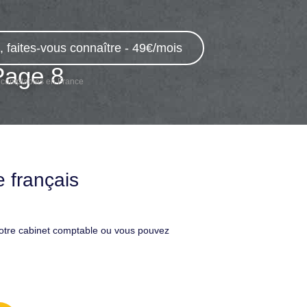
 faites-vous connaître - 49€/mois
Page 8
 comptables en France
 français
votre cabinet comptable ou vous pouvez