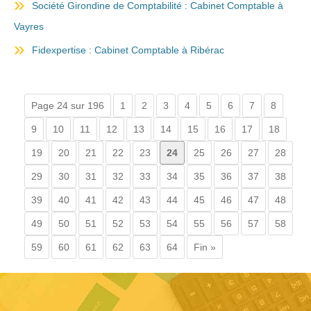
Société Girondine de Comptabilité : Cabinet Comptable à
Vayres
Fidexpertise : Cabinet Comptable à Ribérac
Page 24 sur 196
1
2
3
4
5
6
7
8
9
10
11
12
13
14
15
16
17
18
19
20
21
22
23
24
25
26
27
28
29
30
31
32
33
34
35
36
37
38
39
40
41
42
43
44
45
46
47
48
49
50
51
52
53
54
55
56
57
58
59
60
61
62
63
64
Fin »