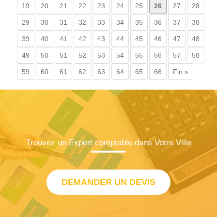
19
20
21
22
23
24
25
26
27
28
29
30
31
32
33
34
35
36
37
38
39
40
41
42
43
44
45
46
47
48
49
50
51
52
53
54
55
56
57
58
59
60
61
62
63
64
65
66
Fin »
Trouvez un Expert comptable dans Votre Ville
DEMANDER UN DEVIS