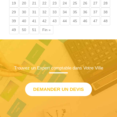
19
20
21
22
23
24
25
26
27
28
29
30
31
32
33
34
35
36
37
38
39
40
41
42
43
44
45
46
47
48
49
50
51
Fin »
Trouvez un Expert comptable dans Votre Ville
DEMANDER UN DEVIS