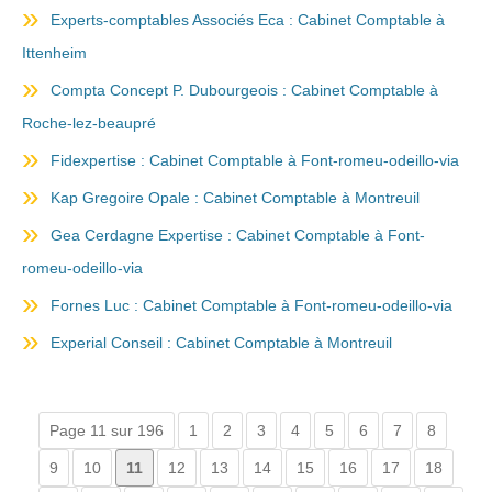
Experts-comptables Associés Eca : Cabinet Comptable à
Ittenheim
Compta Concept P. Dubourgeois : Cabinet Comptable à
Roche-lez-beaupré
Fidexpertise : Cabinet Comptable à Font-romeu-odeillo-via
Kap Gregoire Opale : Cabinet Comptable à Montreuil
Gea Cerdagne Expertise : Cabinet Comptable à Font-
romeu-odeillo-via
Fornes Luc : Cabinet Comptable à Font-romeu-odeillo-via
Experial Conseil : Cabinet Comptable à Montreuil
Page 11 sur 196
1
2
3
4
5
6
7
8
9
10
11
12
13
14
15
16
17
18