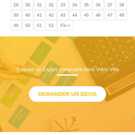
29
30
31
32
33
34
35
36
37
38
39
40
41
42
43
44
45
46
47
48
49
50
51
52
Fin »
Trouvez un Expert comptable dans Votre Ville
DEMANDER UN DEVIS